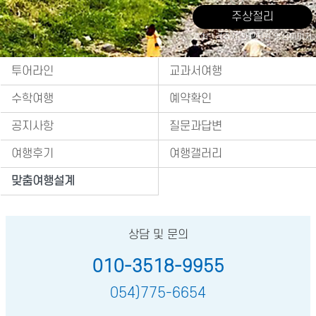
주상절리
출처 : 경주시 관광자원 영상이미지
투어라인
교과서여행
수학여행
예약확인
공지사항
질문과답변
여행후기
여행갤러리
맞춤여행설계
상담 및 문의
010-3518-9955
054)775-6654