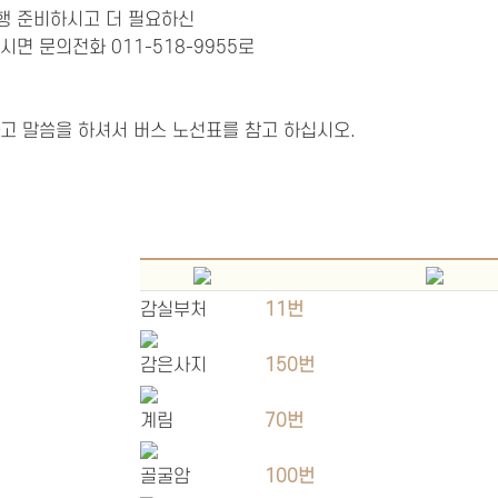
여행 준비하시고 더 필요하신
으시면
문의전화 011-518-9955로
고 말씀을 하셔서 버스 노선표를 참고 하십시오.
감실부처
11번
감은사지
150번
계림
70번
골굴암
100번