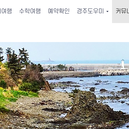
서여행
수학여행
예약확인
경주도우미
커뮤