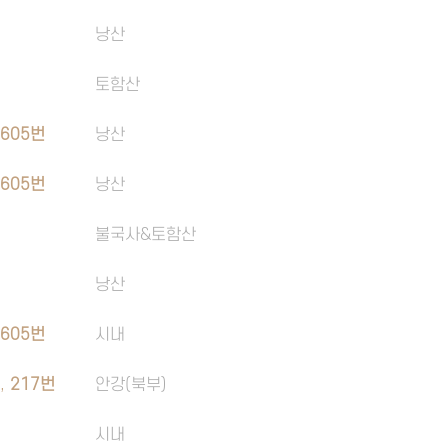
낭산
토함산
,
605번
낭산
,
605번
낭산
불국사&토함산
번
낭산
,
605번
시내
번
,
217번
안강(북부)
시내