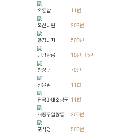
옥룡암
11번
옥산서원
203번
용장사지
500번
진평왕릉
10번
,
15번
첨성대
70번
칠불암
11번
탑곡마애조상군
11번
태종무열왕릉
300번
포석정
500번