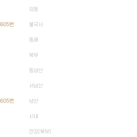
외동
,
605번
불국사
동해
북부
동남산
서남산
,
605번
낭산
시내
안강(북부)