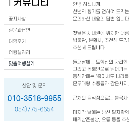
커뮤니티
안녕 하십니까.
천년의 향기를 전하여 드리
공지사항
문의하신 내용의 답변 입니다
질문과답변
첫날은 시내권에 위치한 대릉원
박물관, 분황사, 추천해 드리
여행후기
추천해 드립니다.
여행갤러리
둘째날에는 토함산의 자리한 
맞춤여행설계
그리고 동해안으로 넘어가는 
동해안에는 '죽어서도 나라를
문무대왕 수중릉과 감은사지
상담 및 문의
010-3518-9955
근처의 음식점으로는 불국사 
054)775-6654
마지막 날에는 남산 밑자락의
배리삼존불상, 오릉 등을 추