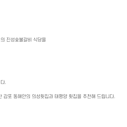
처의 진성숯불갈비 식당을
다.
한 감
포 동해안의 의성횟집과 태평양 횟집을 추천해 드립니다.