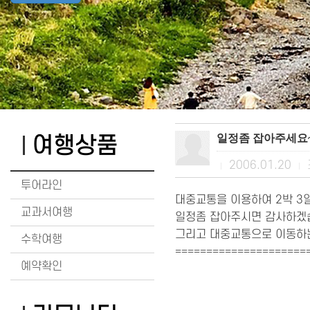
일정좀 잡아주세요~
여행상품
2006.01.20
|
|
투어라인
대중교통을 이용하여 2박 3
교과서여행
일정좀 잡아주시면 감사하겠
그리고 대중교통으로 이동하는
수학여행
=====================
예약확인