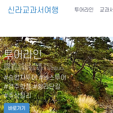
신라교과서여행
투어라인
교과
투어라인
경주인의 자존심과 긍지를 가지고
경주 지킴이로써 항상 최고가 되겠읍니다.
#승합차투어 #버스투어
#경주핫플 #황리단길
#주상절리
바로가기