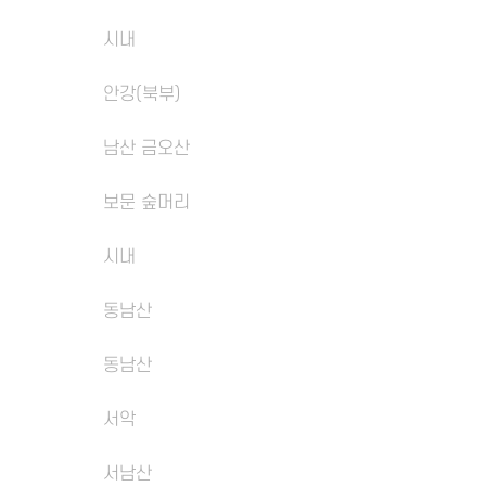
시내
안강(북부)
남산 금오산
보문 숲머리
시내
동남산
동남산
서악
서남산