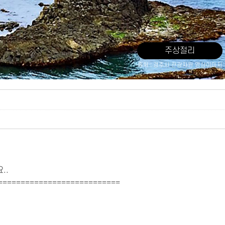
주상절리
출처 : 경주시 관광자원 영상이미지
..
===========================