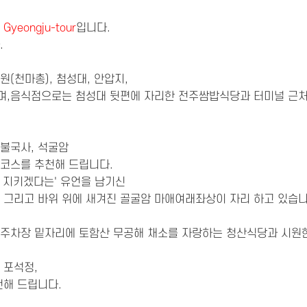
는
Gyeongju-tour
입니다.
.
(천마총), 첨성대, 안압지,
며,
음식점으로는 첨성대 뒷편에 자리한 전주쌈밥식당과 터미널 근
불국사, 석굴암
코스를 추천해 드립니다.
 지키겠다는' 유언을 남기신
, 그리고
바위 위에 새겨진 골굴암 마애여래좌상이 자리 하고 있습니
주차장 밑자리에 토함산 무공해 채소를 자랑하는 청산식당과 시원
 포석정,
천해 드립니다.