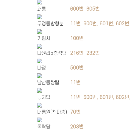
괘릉
600번
,
605번
구정동방형분
11번
,
600번
,
601번
,
602번
기림사
100번
나원리5층석탑
216번
,
232번
나정
500번
남산동쌍탑
11번
능지탑
11번
,
600번
,
601번
,
602번
대릉원(천마총)
70번
독락당
203번