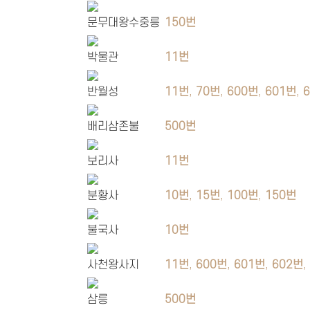
문무대왕수중릉
150번
박물관
11번
반월성
11번
,
70번
,
600번
,
601번
,
배리삼존불
500번
보리사
11번
분황사
10번
,
15번
,
100번
,
150번
불국사
10번
사천왕사지
11번
,
600번
,
601번
,
602번
삼릉
500번