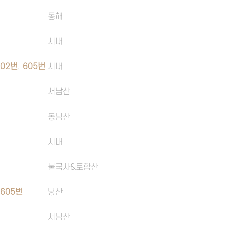
동해
시내
602번
,
605번
시내
서남산
동남산
시내
불국사&토함산
,
605번
낭산
서남산