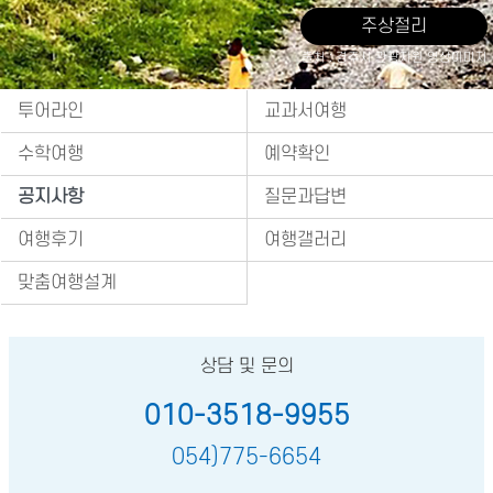
주상절리
출처 : 경주시 관광자원 영상이미지
투어라인
교과서여행
수학여행
예약확인
공지사항
질문과답변
여행후기
여행갤러리
맞춤여행설계
상담 및 문의
010-3518-9955
054)775-6654