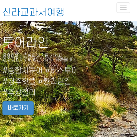
Toggl
신라교과서여행
naviga
투어라인
경주인의 자존심과 긍지를 가지고
경주 지킴이로써 항상 최고가 되겠읍니다.
#승합차투어 #버스투어
#경주핫플 #황리단길
#주상절리
바로가기