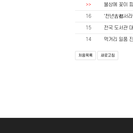
>>
불상에 꽃이 
16
'천년古都서라
15
전국 도서관 대
14
먹거리 일품 
처음목록
새로고침