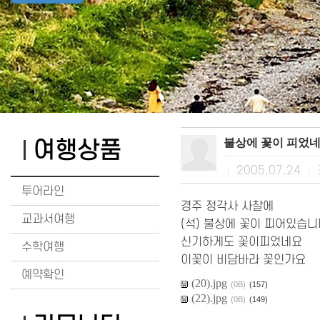
불상에 꽃이 피었네
여행상품
2005.07.24
|
|
투어라인
경주 정각사 사찰에
교과서여행
(석) 불상에 꽃이 피어있습
신기하게도 꽃이피었네요
수학여행
이꽃이 비담바라 꽃인가요
예약확인
(20).jpg
(0B)
(157)
(22).jpg
(0B)
(149)