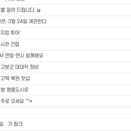
기를 알려 드립니다.
관, 3월 24일 개관한다
지엄 투어'
전시관 건립
서 연말·연시 함께해요
 고분군 대대적 정비
 고택 복원 첫삽
기형 명품도시로
주로 오세요 ^^*
길찿기 링크