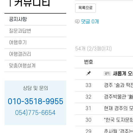
커뮤니티
목록으로
공지사항
댓글
0
개
질문과답변
여행후기
54개 (2/3페이지)
여행갤러리
번호
맞춤여행설계
새롭게 오
33
경주 '술과 떡
상담 및 문의
32
경주박물관 '
010-3518-9955
31
현재 경주의 모
054)775-6654
30
"한국 도자문
29
춘사월 '경주는