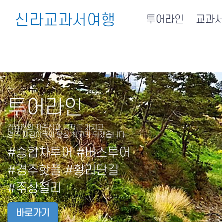
신라교과서여행
투어라인
교과
투어라인
경주인의 자존심과 긍지를 가지고
경주 지킴이로써 항상 최고가 되겠읍니다.
#승합차투어 #버스투어
#경주핫플 #황리단길
#주상절리
바로가기