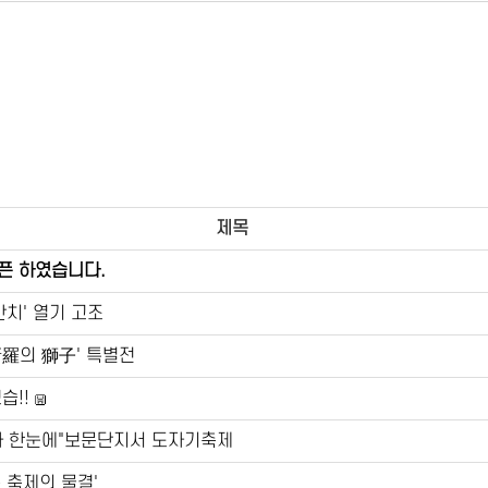
제목
픈 하였습니다.
잔치' 열기 고조
新羅의 獅子' 특별전
습!!
화 한눈에"보문단지서 도자기축제
 축제의 물결'