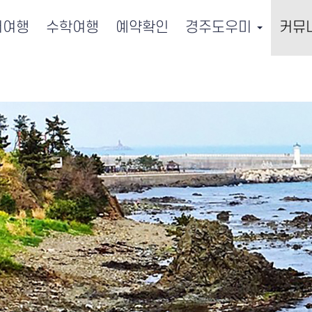
서여행
수학여행
예약확인
경주도우미
커뮤