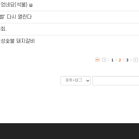
피었네요(석불)
벌' 다시 열린다
회.
진성숯불 돼지갈비
1
2
3