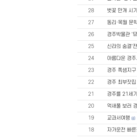
28
벗꽃 만개 시
27
동리·목월 문학
26
경주박물관 '뮤
25
신라의 숨결'
24
아름다운 경주
23
경주 쪽샘지구
22
경주 최부잣집
21
경주를 21세
20
억새풀 보러 경
19
교과서여행
18
자가운전 빠른