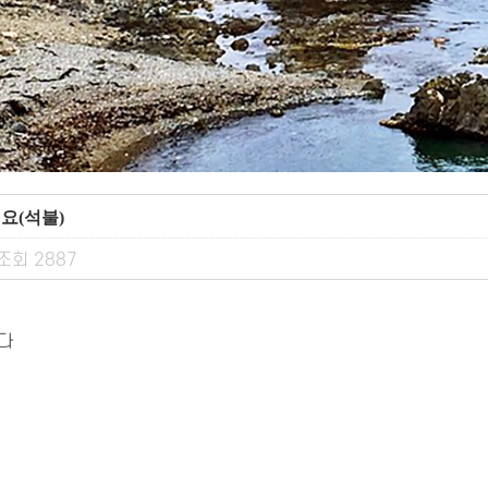
요(석불)
조회
2887
니다