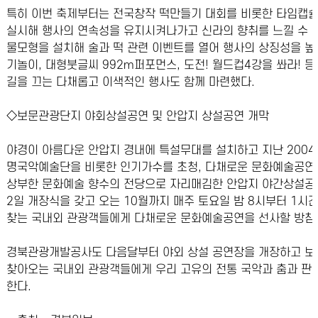
특히 이번 축제부터는 전국창작 떡만들기 대회를 비롯한 타임캡슐
실시해 행사의 연속성을 유지시켜나가고 신라의 향취를 느낄 수 
물모형을 설치해 술과 떡 관련 이벤트를 열어 행사의 상징성을 높
기놀이, 대형붓글씨 992m퍼포먼스, 도전! 월드컵4강을 쏴라! 
길을 끄는 다채롭고 이색적인 행사도 함께 마련했다.
◇보문관광단지 야회상설공연 및 안압지 상설공연 개막
야경이 아름다운 안압지 경내에 특설무대를 설치하고 지난 2004
명국악예술단을 비롯한 인기가수를 초청, 다채로운 문화예술공연
상부한 문화예술 향수의 전당으로 자리매김한 안압지 야간상설공
2일 개장식을 갖고 오는 10월까지 매주 토요일 밤 8시부터 1시
찾는 국내외 관광객들에게 다채로운 문화예술공연을 선사할 방침
경북관광개발공사도 다음달부터 야외 상설 공연장을 개장하고 
찾아오는 국내외 관광객들에게 우리 고유의 전통 국악과 춤과 판
한다.