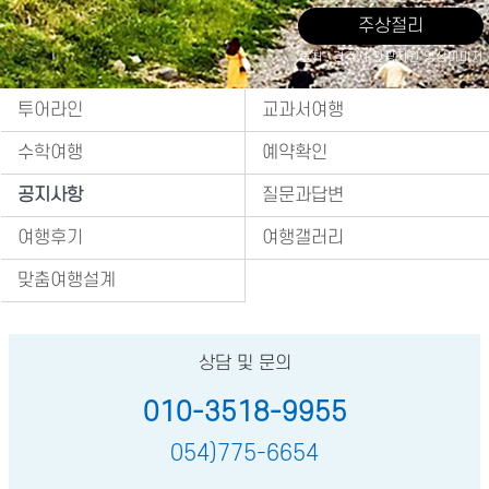
주상절리
출처 : 경주시 관광자원 영상이미지
투어라인
교과서여행
수학여행
예약확인
공지사항
질문과답변
여행후기
여행갤러리
맞춤여행설계
상담 및 문의
010-3518-9955
054)775-6654