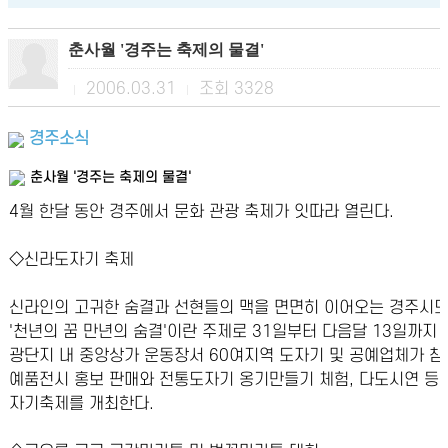
춘사월 '경주는 축제의 물결'
2006.03.31
조회
3328
|
|
경주소식
춘사월 '경주는 축제의 물결'
4월 한달 동안 경주에서 문화 관광 축제가 잇따라 열린다.
◇신라도자기 축제
신라인의 고귀한 숨결과 선현들의 맥을 면면히 이어오는 경주시
'천년의 꿈 만년의 숨결'이란 주제로 31일부터 다음달 13일까지 
광단지 내 중앙상가 운동장서 60여지역 도자기 및 공예업체가 참
예품전시 홍보 판매와 전통도자기 옹기만들기 체험, 다도시연 등 
자기축제를 개최한다.