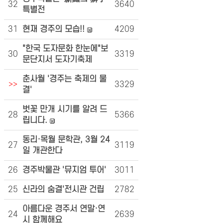
32
3640
특별전
31
현재 경주의 모습!!
4209
"한국 도자문화 한눈에"보
30
3319
문단지서 도자기축제
춘사월 '경주는 축제의 물
>>
3329
결'
벗꽃 만개 시기를 알려 드
28
5366
립니다.
동리·목월 문학관, 3월 24
27
3119
일 개관한다
26
경주박물관 '뮤지엄 투어'
3011
25
신라의 숨결'전시관 건립
2782
아름다운 경주서 연말·연
24
2639
시 함께해요