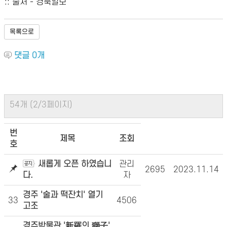
:: 출처 - 경북일보
목록으로
댓글
0
개
54개 (2/3페이지)
번
제목
조회
호
새롭게 오픈 하였습니
관리
2695
2023.11.14
다.
자
경주 '술과 떡잔치' 열기
33
4506
고조
경주박물관 '新羅의 獅子'