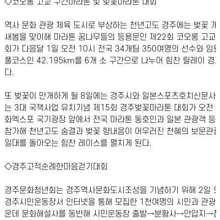
◇코오롱 고교 구간마라톤 및 벚꽃마라톤 대회
역사 문화 관광 체육 도시로 부상하는 천년고도 경주에는 벚꽃 
새봄을 맞이해 마라톤 꿈나무들의 등용문인 제22회 코오롱 고교
회가 다음달 1일 오전 10시 전국 34개팀 350여명의 선수와 임
풀코스인 42.195km를 6개 소 구간으로 나누어 힘찬 릴레이 경
다.
또 벚꽃이 만개하게 될 8일에는 경주시와 일본스포츠호치신문사
는 3대 국책사업 유치기념 제15회 경주벚꽃마라톤 대회가 오전 
화엑스포 국기광장 앞에서 전국 마라톤 동호인과 일본 관광객 등
참가해 천년고도 숨결과 벚꽃 향내음이 어우러진 천혜의 보문관
일대를 돌아오는 힘찬 레이스를 펼치게 된다.
◇경주고적순례한마음걷기대회
경주문화청년회는 경주역사문화도시조성을 기념하기 위해 2일 오
경주시민운동장서 인터넷을 통해 모집한 1천여명의 시민과 관광
운데 문화해설사를 동반해 시민운동장 출발→분황사→안압지→