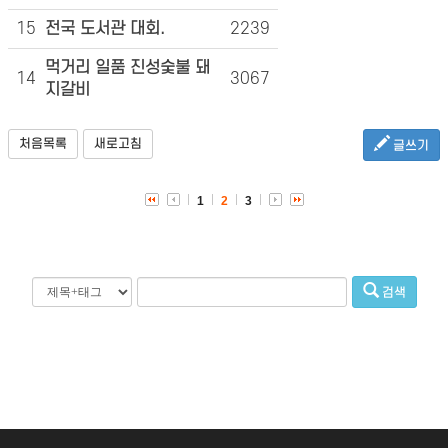
15
전국 도서관 대회.
2239
먹거리 일품 진성숯불 돼
14
3067
지갈비
처음목록
새로고침
글쓰기
1
2
3
검색