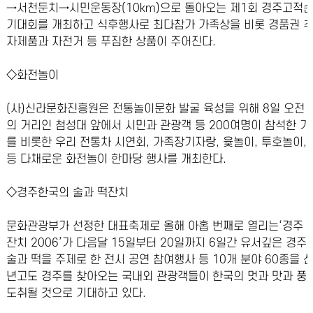
→서천둔치→시민운동장(10km)으로 돌아오는 제1회 경주고적순
기대회를 개최하고 식후행사로 최다참가 가족상을 비롯 경품권 추
자제품과 자전거 등 푸짐한 상품이 주어진다.
◇화전놀이
(사)신라문화진흥원은 전통놀이문화 발굴 육성을 위해 8일 오전 
의 거리인 첨성대 앞에서 시민과 관광객 등 200여명이 참석한 
를 비롯한 우리 전통차 시연회, 가족장기자랑, 윷놀이, 투호놀이
등 다채로운 화전놀이 한마당 행사를 개최한다.
◇경주한국의 술과 떡잔치
문화관광부가 선정한 대표축제로 올해 아홉 번째로 열리는‘경주 
잔치 2006’가 다음달 15일부터 20일까지 6일간 유서깊은 경
술과 떡을 주제로 한 전시 공연 참여행사 등 10개 분야 60종을
년고도 경주를 찾아오는 국내외 관광객들이 한국의 멋과 맛과 풍
도취될 것으로 기대하고 있다.