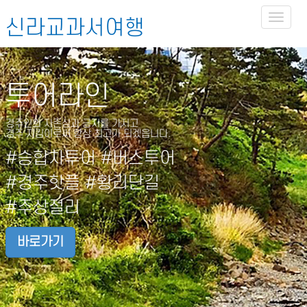
Toggl
신라교과서여행
naviga
투어라인
경주인의 자존심과 긍지를 가지고
경주 지킴이로써 항상 최고가 되겠읍니다.
#승합차투어 #버스투어
#경주핫플 #황리단길
#주상절리
바로가기