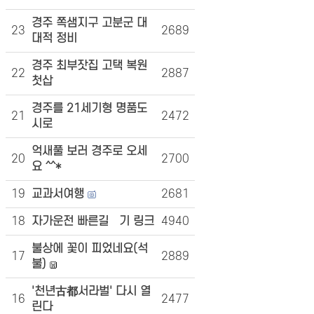
경주 쪽샘지구 고분군 대
23
2689
대적 정비
경주 최부잣집 고택 복원
22
2887
첫삽
경주를 21세기형 명품도
21
2472
시로
억새풀 보러 경주로 오세
20
2700
요 ^^*
19
교과서여행
2681
18
자가운전 빠른길찿기 링크
4940
불상에 꽃이 피었네요(석
17
2889
불)
'천년古都서라벌' 다시 열
16
2477
린다