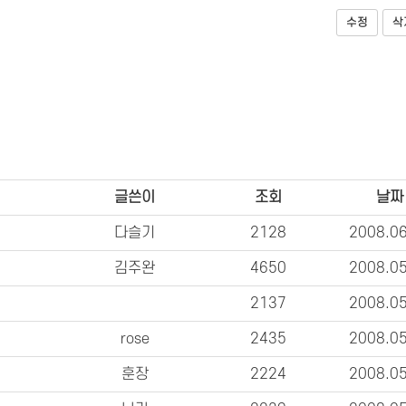
수정
삭
글쓴이
조회
날짜
다슬기
2128
2008.0
김주완
4650
2008.0
2137
2008.0
rose
2435
2008.0
훈장
2224
2008.0