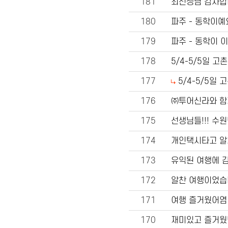
181
최선생님 감사합
180
파주 - 동학이예
179
파주 - 동학이 
178
5/4-5/5일 고
177
5/4-5/5일 
176
㈜투어신라와 함
175
선생님들!!! 수원
174
개인택시타고 알차
173
유익된 여행에 감
172
알찬 여행이었
171
여행 즐거웠어염
170
재미있고 즐거웠