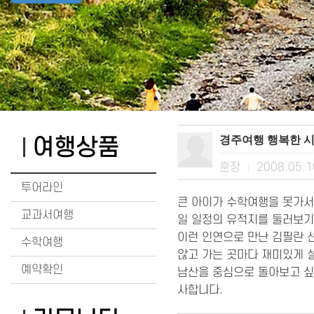
경주여행 행복한 
여행상품
훈장
2008.05.
|
투어라인
큰 아이가 수학여행을 못가서
교과서여행
일 일정의 유적지를 둘러보기
이런 인연으로 만난 김필란 
수학여행
않고 가는 곳마다 재미있게 
예약확인
남산을 중심으로 돌아보고 싶
사합니다.