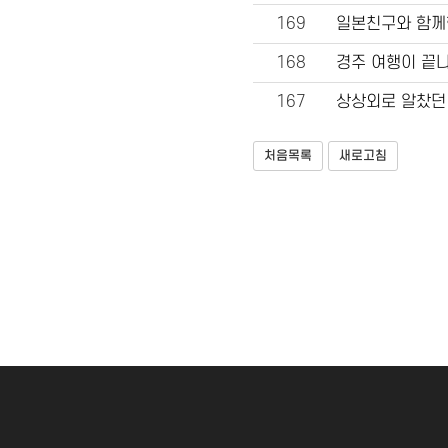
169
일본친구와 함께한 
168
경주 여행이 끝나
167
상상외로 알찼던
처음목록
새로고침