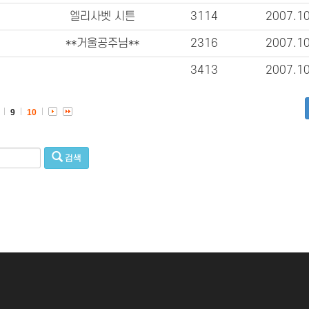
엘리사벳 시튼
3114
2007.1
**거울공주님**
2316
2007.1
3413
2007.1
9
10
검색