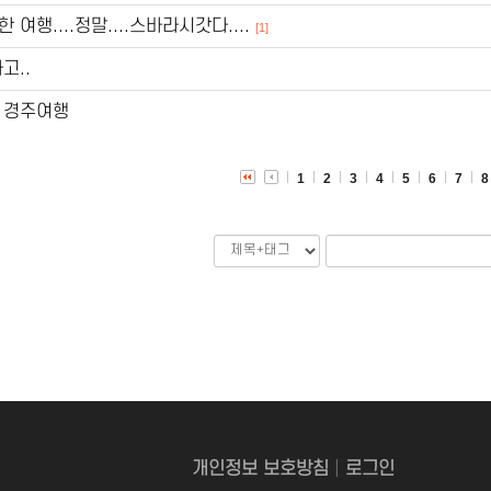
여행....정말....스바라시갓다....
[1]
고..
 경주여행
1
2
3
4
5
6
7
8
개인정보 보호방침
|
로그인