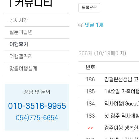
커뮤니티
목록으로
공지사항
댓글
1
개
질문과답변
여행후기
366개 (10/19페이지)
여행갤러리
번호
맞춤여행설계
186
김필란선생님 
185
1박2일 가족여
상담 및 문의
184
역사여행(Guest)
010-3518-9955
183
첫 경주 역사체험
054)775-6654
>>
경주여행 행복한