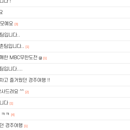
니다 !
요
이모예요
[3]
촌팀입니다..
고촌팀입니다..
[1]
께한 MBC무한도전
[1]
팀입니다....
고 즐거웠던 경주여행 !!
사드려요 ^^
[2]
습니다
[1]
 ㅋㅋ
[4]
던 경주여행
[1]