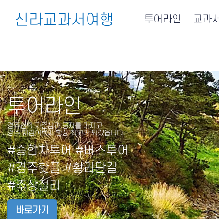
신라교과서여행
투어라인
교과
투어라인
경주인의 자존심과 긍지를 가지고
경주 지킴이로써 항상 최고가 되겠읍니다.
#승합차투어 #버스투어
#경주핫플 #황리단길
#주상절리
바로가기