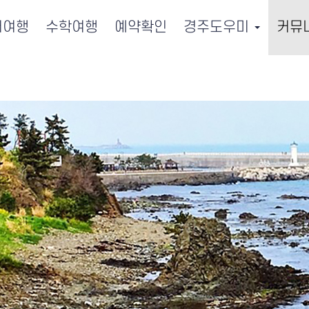
서여행
수학여행
예약확인
경주도우미
커뮤