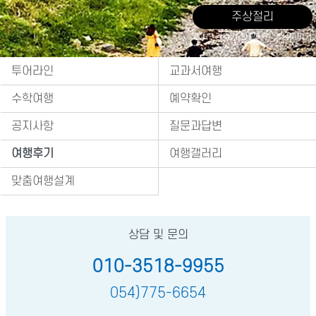
주상절리
출처 : 경주시 관광자원 영상이미지
투어라인
교과서여행
수학여행
예약확인
공지사항
질문과답변
여행후기
여행갤러리
맞춤여행설계
상담 및 문의
010-3518-9955
054)775-6654