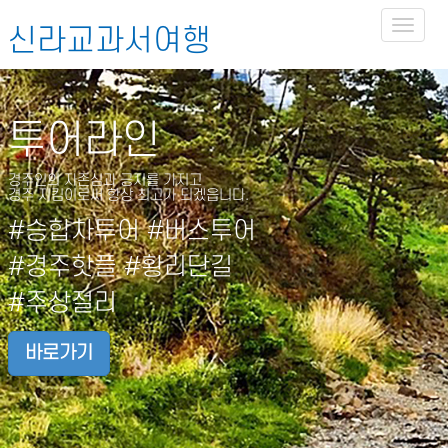
Toggl
신라교과서여행
naviga
투어라인
경주인의 자존심과 긍지를 가지고
경주 지킴이로써 항상 최고가 되겠읍니다.
#승합차투어 #버스투어
#경주핫플 #황리단길
#주상절리
바로가기