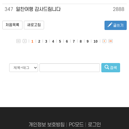
347
알찬여행 감사드림니다
2888
처음목록
새로고침
글쓰기
1
2
3
4
5
6
7
8
9
10
검색
개인정보 보호방침
|
PC모드
|
로그인