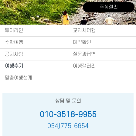
주상절리
출처 : 경주시 관광자원 영상이미지
투어라인
교과서여행
수학여행
예약확인
공지사항
질문과답변
여행후기
여행갤러리
맞춤여행설계
상담 및 문의
010-3518-9955
054)775-6654