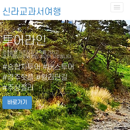
Toggl
신라교과서여행
naviga
투어라인
경주인의 자존심과 긍지를 가지고
경주 지킴이로써 항상 최고가 되겠읍니다.
#승합차투어 #버스투어
#경주핫플 #황리단길
#주상절리
바로가기