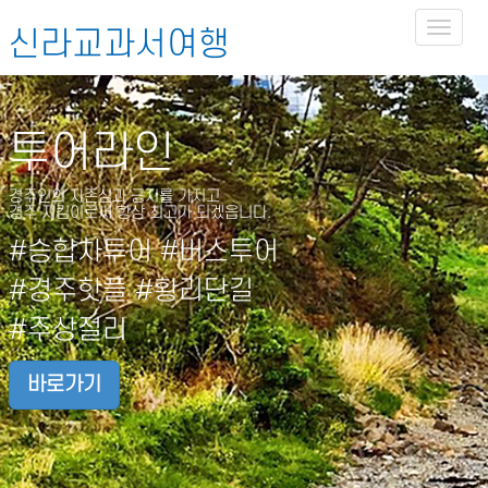
Toggl
신라교과서여행
naviga
투어라인
경주인의 자존심과 긍지를 가지고
경주 지킴이로써 항상 최고가 되겠읍니다.
#승합차투어 #버스투어
#경주핫플 #황리단길
#주상절리
바로가기