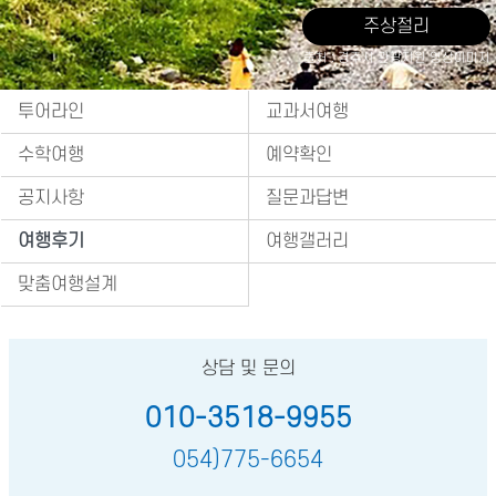
주상절리
출처 : 경주시 관광자원 영상이미지
투어라인
교과서여행
수학여행
예약확인
공지사항
질문과답변
여행후기
여행갤러리
맞춤여행설계
상담 및 문의
010-3518-9955
054)775-6654