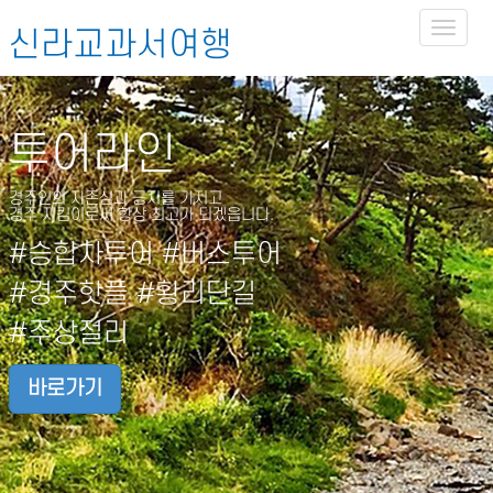
Toggl
신라교과서여행
naviga
투어라인
경주인의 자존심과 긍지를 가지고
경주 지킴이로써 항상 최고가 되겠읍니다.
#승합차투어 #버스투어
#경주핫플 #황리단길
#주상절리
바로가기