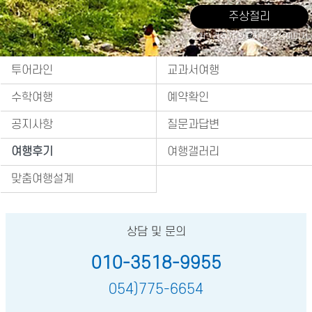
주상절리
출처 : 경주시 관광자원 영상이미지
투어라인
교과서여행
수학여행
예약확인
공지사항
질문과답변
여행후기
여행갤러리
맞춤여행설계
상담 및 문의
010-3518-9955
054)775-6654