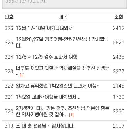
366개 (3/19페이지)
번호
제목
조회
326
12월 17-18일 여행다녀와서
2412
12월26,27일 경주여행-안원진선생님 감사합니
325
2625
다.
324
12/8 ~ 12/9 경주 교과서 여행
2435
너무도 재밌고 맛깔난 역사해설을 해주신 선생님
323
2277
~
[1]
322
알차고 유익했던 1박2일간의 교과서 여행~
2145
321
1박2일 교과서여행을 마치면서...
1730
27년만에 다시 가본 경주. 조선생님 덕분에 행복
320
2285
한 역사기행이된 것 같아...
[1]
319
조 대 훈 선생님 ~ 감사합니다.
2007