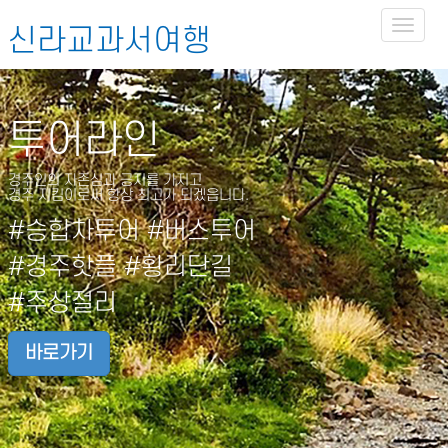
Toggl
신라교과서여행
naviga
투어라인
경주인의 자존심과 긍지를 가지고
경주 지킴이로써 항상 최고가 되겠읍니다.
#승합차투어 #버스투어
#경주핫플 #황리단길
#주상절리
바로가기