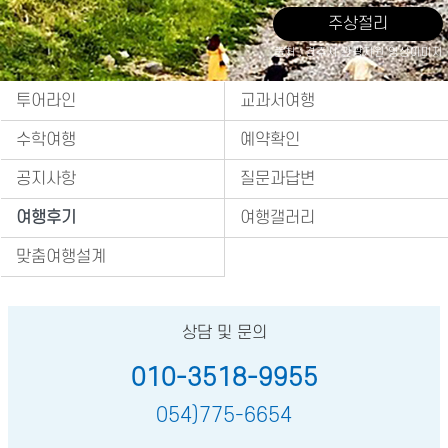
주상절리
출처 : 경주시 관광자원 영상이미지
투어라인
교과서여행
수학여행
예약확인
공지사항
질문과답변
여행후기
여행갤러리
맞춤여행설계
상담 및 문의
010-3518-9955
054)775-6654