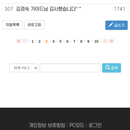
307
김경숙 가이드님 감사했습니다^ ^
1741
처음목록
새로고침
글쓰기
1
2
3
4
5
6
7
8
9
10
검색
개인정보 보호방침
|
PC모드
|
로그인