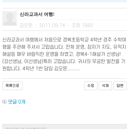
신라교과서 여행!
김오문
2011.09.14
조회
1860
|
|
신라교과서 여행에서 처음으로 경복초등학교 4학년 경주 수학여
행을 주관해 주셔서 고맙습니다. 전체 운영, 잠자기 지도, 유적지
해설등 매우 바람직한 운영을 하였고, 경복4-1해설가 선생님!
(강선생님, 이선생님)특히 고맙습니다. 귀사의 무궁한 발전을 기
원합니다. 4학년 1반 담임 김오문.........
목록으로
수정
삭제
답변
댓글
0
개