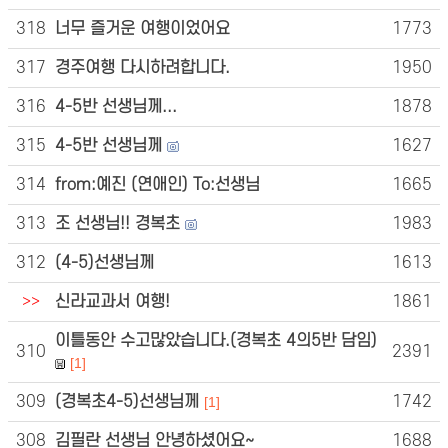
318
너무 즐거운 여행이었어요
1773
317
경주여행 다시하려합니다.
1950
316
4-5반 선생님께...
1878
315
4-5반 선생님께
1627
314
from:예진 (연애인) To:선생님
1665
313
조 선생님!! 경복초
1983
312
(4-5)선생님께
1613
>>
신라교과서 여행!
1861
이틀동안 수고많았습니다.(경복초 4의5반 담임)
310
2391
[1]
309
(경복초4-5)선생님께
1742
[1]
308
김필란 선생님 안녕하셨어요~
1688