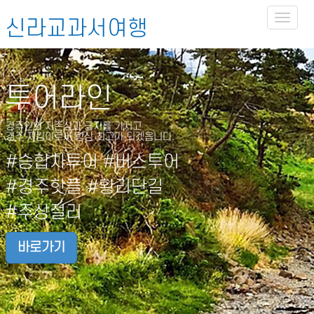
Toggl
신라교과서여행
naviga
투어라인
경주인의 자존심과 긍지를 가지고
경주 지킴이로써 항상 최고가 되겠읍니다.
#승합차투어 #버스투어
#경주핫플 #황리단길
#주상절리
바로가기