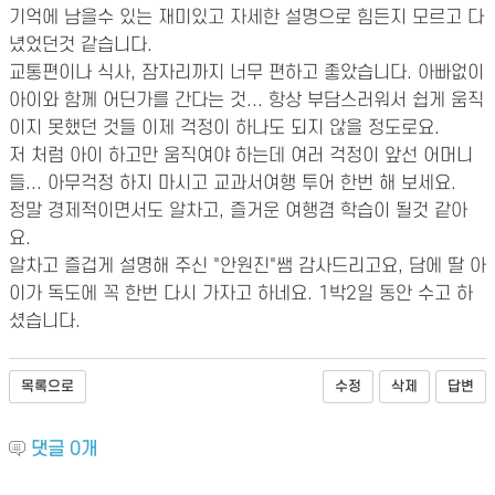
기억에 남을수 있는 재미있고 자세한 설명으로 힘든지 모르고 다
녔었던것 같습니다.
교통편이나 식사, 잠자리까지 너무 편하고 좋았습니다. 아빠없이
아이와 함께 어딘가를 간다는 것... 항상 부담스러워서 쉽게 움직
이지 못했던 것들 이제 걱정이 하나도 되지 않을 정도로요.
저 처럼 아이 하고만 움직여야 하는데 여러 걱정이 앞선 어머니
들... 아무걱정 하지 마시고 교과서여행 투어 한번 해 보세요.
정말 경제적이면서도 알차고, 즐거운 여행겸 학습이 될것 같아
요.
알차고 즐겁게 설명해 주신 "안원진"쌤 감사드리고요, 담에 딸 아
이가 독도에 꼭 한번 다시 가자고 하네요. 1박2일 동안 수고 하
셨습니다.
목록으로
수정
삭제
답변
댓글
0
개