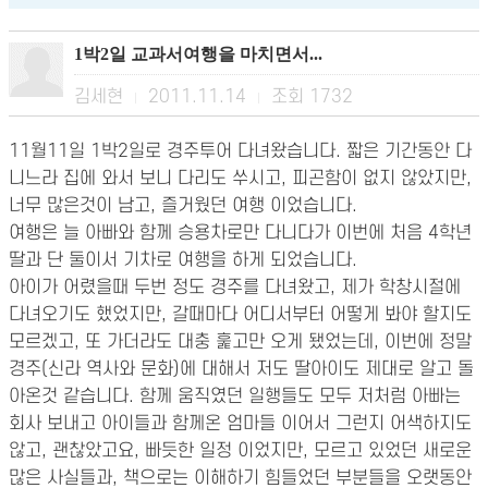
1박2일 교과서여행을 마치면서...
김세현
2011.11.14
조회
1732
|
|
11월11일 1박2일로 경주투어 다녀왔습니다. 짧은 기간동안 다
니느라 집에 와서 보니 다리도 쑤시고, 피곤함이 없지 않았지만,
너무 많은것이 남고, 즐거웠던 여행 이었습니다.
여행은 늘 아빠와 함께 승용차로만 다니다가 이번에 처음 4학년
딸과 단 둘이서 기차로 여행을 하게 되었습니다.
아이가 어렸을때 두번 정도 경주를 다녀왔고, 제가 학창시절에
다녀오기도 했었지만, 갈때마다 어디서부터 어떻게 봐야 할지도
모르겠고, 또 가더라도 대충 훑고만 오게 됐었는데, 이번에 정말
경주(신라 역사와 문화)에 대해서 저도 딸아이도 제대로 알고 돌
아온것 같습니다. 함께 움직였던 일행들도 모두 저처럼 아빠는
회사 보내고 아이들과 함께온 엄마들 이어서 그런지 어색하지도
않고, 괜찮았고요, 빠듯한 일정 이었지만, 모르고 있었던 새로운
많은 사실들과, 책으로는 이해하기 힘들었던 부분들을 오랫동안