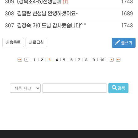
309
(경복초4-5)선생님께
1743
[1]
308
김필란 선생님 안녕하셨어요~
1689
307
김경숙 가이드님 감사했습니다^ ^
1743
처음목록
새로고침
글쓰기
1
2
3
4
5
6
7
8
9
10
검색