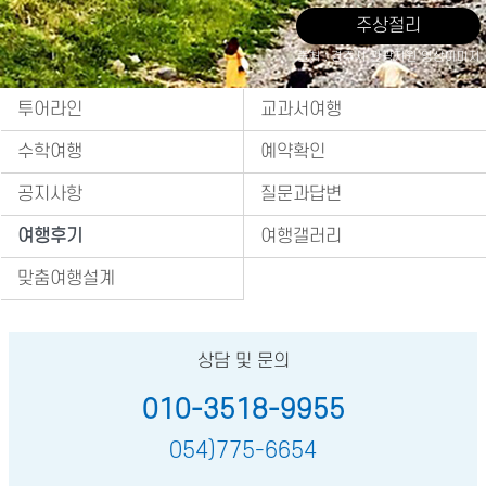
주상절리
출처 : 경주시 관광자원 영상이미지
투어라인
교과서여행
수학여행
예약확인
공지사항
질문과답변
여행후기
여행갤러리
맞춤여행설계
상담 및 문의
010-3518-9955
054)775-6654