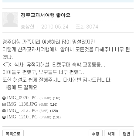
경주교과서여행 좋아요
송창현
2010.05.24
조회
3074
|
|
경주여행 가족끼리 여행하려 많이 망설였지만
이렇게 신라교과서여행에서 알아서 모든것을 다해주니 너무 편
했다.
KTX, 식사, 유적지해설, 티켓구매,숙박,교통등등....
아이들도 편했고, 부모들도 너무 편했다.
또한 해설도 쉽게 잘해주시니 다시한번 감사드립니다.
나중에 또 갈께요.
IMG_0970.JPG
(6.7MB)
(118)
IMG_1136.JPG
(6MB)
(116)
IMG_1312.JPG
(6MB)
(120)
IMG_1210.JPG
(8.9MB)
(131)
목록으로
수정
삭제
답변