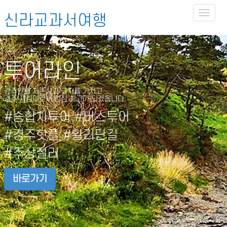
Toggl
신라교과서여행
naviga
투어라인
경주인의 자존심과 긍지를 가지고
경주 지킴이로써 항상 최고가 되겠읍니다.
#승합차투어 #버스투어
#경주핫플 #황리단길
#주상절리
바로가기