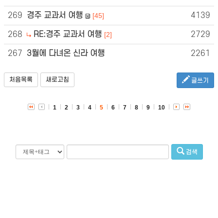
269
경주 교과서 여행
4139
[45]
268
RE:경주 교과서 여행
2729
[2]
267
3월에 다녀온 신라 여행
2261
처음목록
새로고침
글쓰기
1
2
3
4
5
6
7
8
9
10
검색