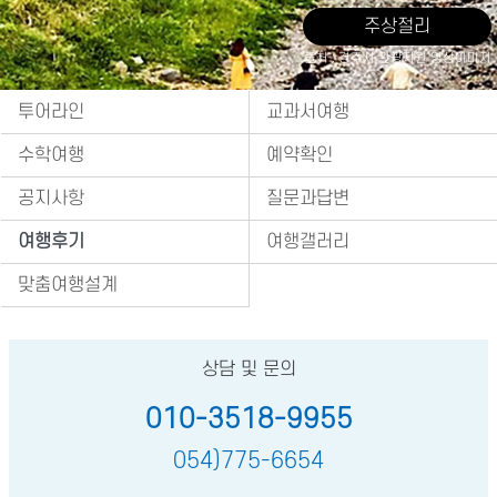
주상절리
출처 : 경주시 관광자원 영상이미지
투어라인
교과서여행
수학여행
예약확인
공지사항
질문과답변
여행후기
여행갤러리
맞춤여행설계
상담 및 문의
010-3518-9955
054)775-6654