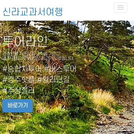
Toggl
신라교과서여행
naviga
투어라인
경주인의 자존심과 긍지를 가지고
경주 지킴이로써 항상 최고가 되겠읍니다.
#승합차투어 #버스투어
#경주핫플 #황리단길
#주상절리
바로가기