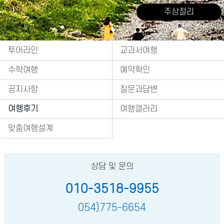
주상절리
출처 : 경주시 관광자원 영상이미지
투어라인
교과서여행
수학여행
예약확인
공지사항
질문과답변
여행후기
여행갤러리
맞춤여행설계
상담 및 문의
010-3518-9955
054)775-6654