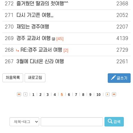
272
즐거웠던 딸과의 첫여행^^
2368
271
다시 가고픈 여행,,
2052
270
재밌는 경주여행
2207
269
경주 교과서 여행
4139
[45]
268
RE:경주 교과서 여행
2729
[2]
267
3월에 다녀온 신라 여행
2261
처음목록
새로고침
글쓰기
1
2
3
4
5
6
7
8
9
10
검색