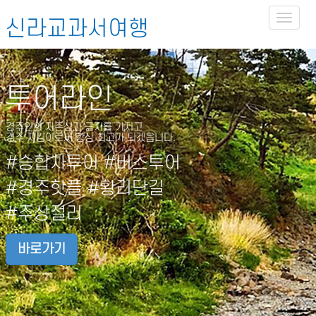
Toggl
신라교과서여행
naviga
투어라인
경주인의 자존심과 긍지를 가지고
경주 지킴이로써 항상 최고가 되겠읍니다.
#승합차투어 #버스투어
#경주핫플 #황리단길
#주상절리
바로가기