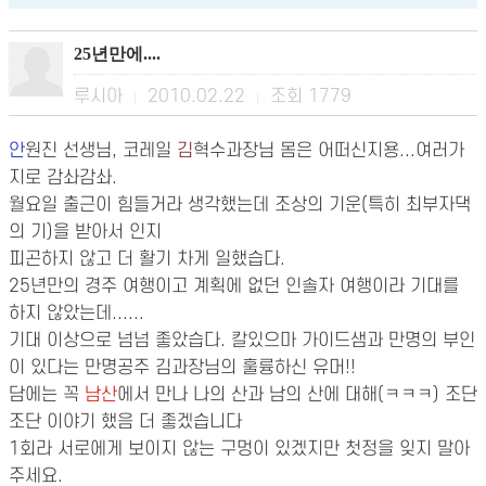
25년만에....
루시아
2010.02.22
조회
1779
|
|
안
원진 선생님, 코레일
김
혁수과장님 몸은 어떠신지용...여러가
지로 감솨감솨.
월요일 출근이 힘들거라 생각했는데 조상의 기운(특히 최부자댁
의 기)을 받아서 인지
피곤하지 않고 더 활기 차게 일했습다.
25년만의 경주 여행이고 계획에 없던 인솔자 여행이라 기대를
하지 않았는데......
기대 이상으로 넘넘 좋았습다. 칼있으마 가이드샘과 만명의 부인
이 있다는 만명공주 김과장님의 훌륭하신 유머!!
담에는 꼭
남산
에서 만나 나의 산과 남의 산에 대해(ㅋㅋㅋ) 조단
조단 이야기 했음 더 좋겠습니다
1회라 서로에게 보이지 않는 구멍이 있겠지만 첫정을 잊지 말아
주세요.