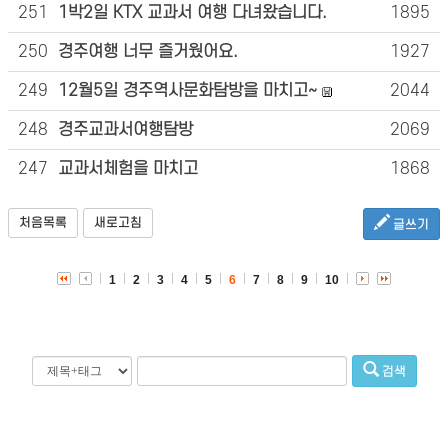
251
1박2일 KTX 교과서 여행 다녀왔습니다.
1895
250
경주여행 너무 즐거웠어요.
1927
249
12월5일 경주역사문화탐방을 마치고~
2044
248
경주교과서여행탐방
2069
247
교과서체험을 마치고
1868
처음목록
새로고침
글쓰기
1
2
3
4
5
6
7
8
9
10
검색