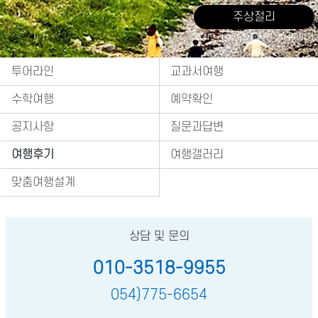
주상절리
출처 : 경주시 관광자원 영상이미지
투어라인
교과서여행
수학여행
예약확인
공지사항
질문과답변
여행후기
여행갤러리
맞춤여행설계
상담 및 문의
010-3518-9955
054)775-6654