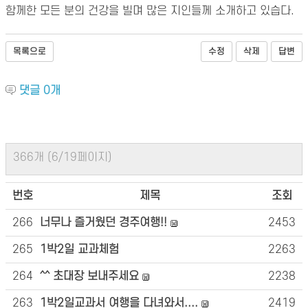
함께한 모든 분의 건강을 빌며 많은 지인들께 소개하고 있습다.
목록으로
수정
삭제
답변
댓글
0
개
366개 (6/19페이지)
번호
제목
조회
266
너무나 즐거웠던 경주여행!!
2453
265
1박2일 교과체험
2263
264
^^ 초대장 보내주세요
2238
263
1박2일교과서 여행을 다녀와서....
2419