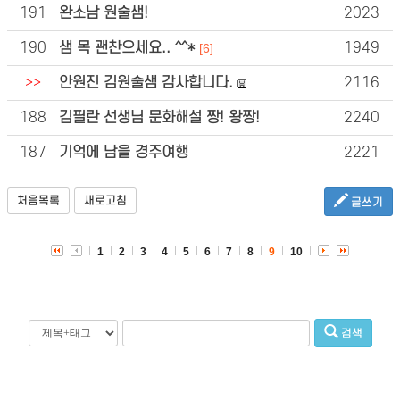
191
완소남 원술샘!
2023
190
샘 목 괜찬으세요.. ^^*
1949
[6]
>>
안원진 김원술샘 감사합니다.
2116
188
김필란 선생님 문화해설 짱! 왕짱!
2240
187
기억에 남을 경주여행
2221
처음목록
새로고침
글쓰기
1
2
3
4
5
6
7
8
9
10
검색