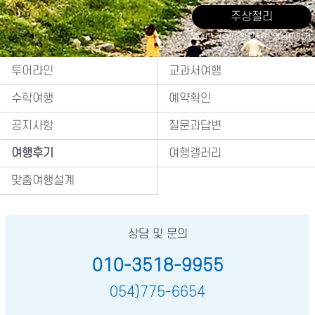
주상절리
출처 : 경주시 관광자원 영상이미지
투어라인
교과서여행
수학여행
예약확인
공지사항
질문과답변
여행후기
여행갤러리
맞춤여행설계
상담 및 문의
010-3518-9955
054)775-6654