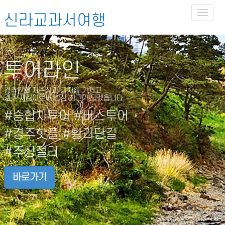
Toggl
신라교과서여행
naviga
투어라인
경주인의 자존심과 긍지를 가지고
경주 지킴이로써 항상 최고가 되겠읍니다.
#승합차투어 #버스투어
#경주핫플 #황리단길
#주상절리
바로가기