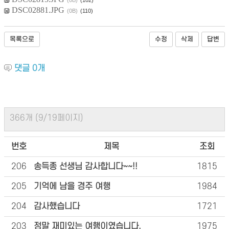
(0B)
(102)
DSC02881.JPG
(0B)
(110)
목록으로
수정
삭제
답변
댓글
0
개
366개 (9/19페이지)
번호
제목
조회
206
송득종 선생님 감사합니다~~!!
1815
205
기억에 남을 경주 여행
1984
204
감사했습니다
1721
203
정말 재미있는 여행이였습니다.
1975