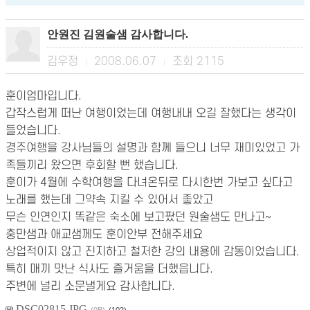
안원진 김원술샘 감사합니다.
김우정
2008.06.07
조회
2115
|
|
훈이엄마입니다.
갑작스럽게 떠난 여행이었는데 여행내내 오길 잘했다는 생각이
들었습니다.
경주여행을 강사님들의 설명과 함께 들으니 너무 재미있었고 가
족들끼리 왔으면 후회할 뻔 했습니다.
훈이가 4월에 수학여행을 다녀온뒤로 다시한번 가보고 싶다고
노래를 했는데 그약속 지킬 수 있어서 좋았고
무슨 인연인지 똑같은 숙소에 보고팠던 원술샘도 만나고~
충만샘과 애교샘께도 훈이안부 전해주세요
상업적이지 않고 진지하고 철저한 강의 내용에 감동이었습니다.
특히 매끼 맛난 식사도 즐거움을 더했읍니다.
주변에 널리 소문낼게요 감사합니다.
DSC02815.JPG