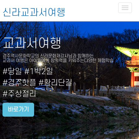
Toggl
신라교과서여행
naviga
교과서여행
경주역사문화학교의 신라문화재강사님과 함께하는
교과서 여행은 아이들에게 창의력을 키워주는다양한 체험학습
#당일 #1박2일
#경주핫플 #황리단길
#주상절리
바로가기