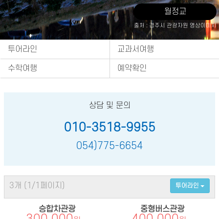
월정교
출처 : 경주시 관광자원 영상이미지
투어라인
교과서여행
수학여행
예약확인
상담 및 문의
010-3518-9955
054)775-6654
3개 (1/1페이지)
투어라인
승합차관광
중형버스관광