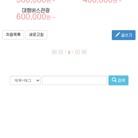
300,000
400,000
원 ~
원 ~
대형버스관광
600,000
원 ~
처음목록
새로고침
글쓰기
1
검색