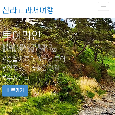
Toggl
신라교과서여행
naviga
투어라인
경주인의 자존심과 긍지를 가지고
경주 지킴이로써 항상 최고가 되겠읍니다.
#승합차투어 #버스투어
#경주핫플 #황리단길
#주상절리
바로가기