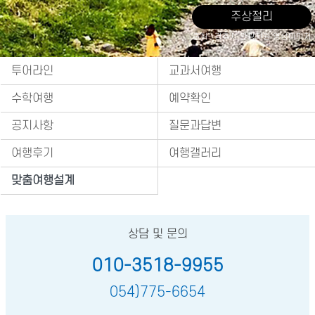
주상절리
출처 : 경주시 관광자원 영상이미지
투어라인
교과서여행
수학여행
예약확인
공지사항
질문과답변
여행후기
여행갤러리
맞춤여행설계
상담 및 문의
010-3518-9955
054)775-6654