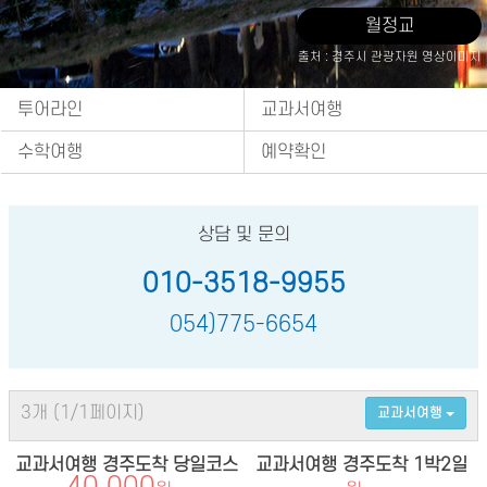
월정교
출처 : 경주시 관광자원 영상이미지
투어라인
교과서여행
수학여행
예약확인
상담 및 문의
010-3518-9955
054)775-6654
3개 (1/1페이지)
교과서여행
교과서여행 경주도착 당일코스
교과서여행 경주도착 1박2일