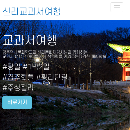
Toggl
신라교과서여행
naviga
교과서여행
경주역사문화학교의 신라문화재강사님과 함께하는
교과서 여행은 아이들에게 창의력을 키워주는다양한 체험학습
#당일 #1박2일
#경주핫플 #황리단길
#주상절리
바로가기