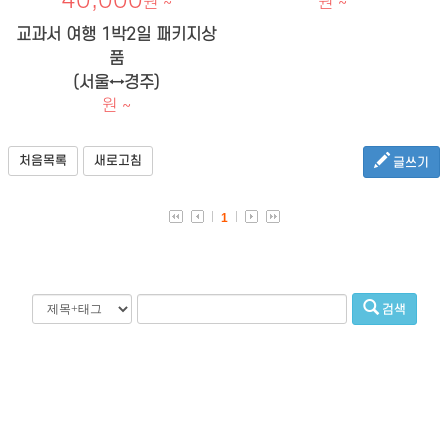
40,000
원 ~
원 ~
교과서 여행 1박2일 패키지상
품
(서울↔경주)
원 ~
처음목록
새로고침
글쓰기
1
검색