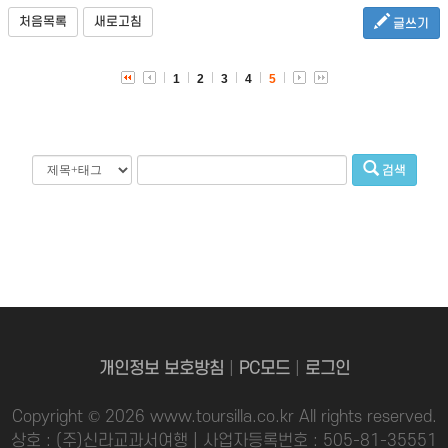
처음목록
새로고침
글쓰기
1
2
3
4
5
검색
개인정보 보호방침
|
PC모드
|
로그인
Copyright © 2026 www.toursilla.co.kr All rights reserved.
상호 : (주)신라교과서여행 | 사업자등록번호 : 505-81-35551