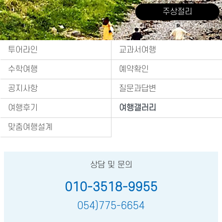
주상절리
출처 : 경주시 관광자원 영상이미지
투어라인
교과서여행
수학여행
예약확인
공지사항
질문과답변
여행후기
여행갤러리
맞춤여행설계
상담 및 문의
010-3518-9955
054)775-6654