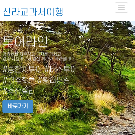
Toggl
신라교과서여행
naviga
투어라인
경주인의 자존심과 긍지를 가지고
경주 지킴이로써 항상 최고가 되겠읍니다.
#승합차투어 #버스투어
#경주핫플 #황리단길
#주상절리
바로가기