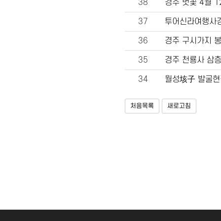
38
경주 벗꽃 4월 
37
투어신라여행사경
36
경주 구시가지 봉
35
경주 천룡사 삼
34
월성垓子 발굴현
처음목록
새로고침