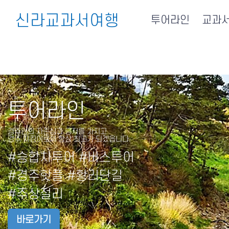
신라교과서여행
투어라인
교과
투어라인
경주인의 자존심과 긍지를 가지고
경주 지킴이로써 항상 최고가 되겠읍니다.
#승합차투어 #버스투어
#경주핫플 #황리단길
#주상절리
바로가기