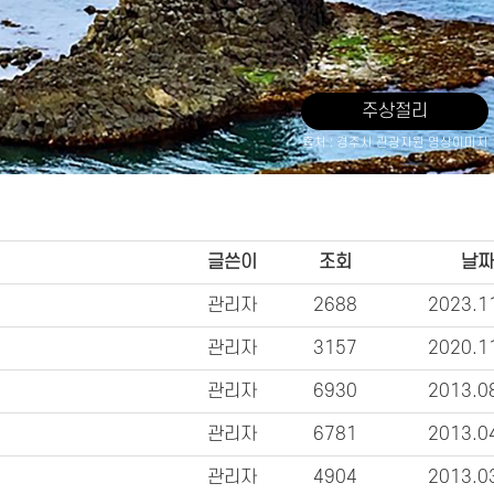
주상절리
출처 : 경주시 관광자원 영상이미지
글쓴이
조회
날
관리자
2688
2023.1
관리자
3157
2020.1
관리자
6930
2013.0
관리자
6781
2013.0
관리자
4904
2013.0