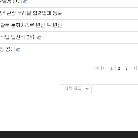
12일경 만개
주관광 코레일 협력업체 등록
황로 문화거리로 변신 또 변신
층석탑 탑신석 찾아
장 공개
1
2
3