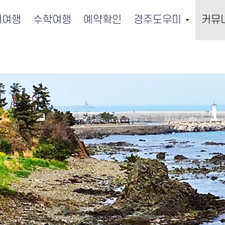
서여행
수학여행
예약확인
경주도우미
커뮤