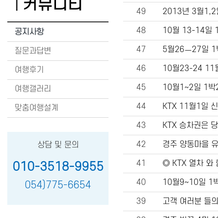
커뮤니티
49
2013년 3월1,
48
10월 13-14일
공지사항
47
5월26ㅡ27일 
질문과답변
46
10월23-24 
여행후기
45
10월1~2일 1
여행갤러리
44
KTX 11월1일
맞춤여행설계
43
KTX 승차권은 
42
경주 양동마을 
상담 및 문의
41
◎ KTX 열차 
010-3518-9955
40
10월9~10일 
054)775-6654
39
고객 여러분 들의