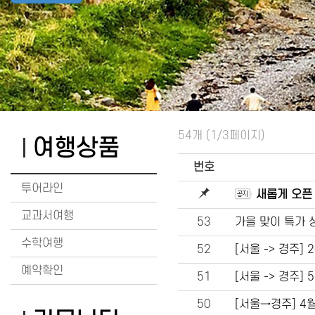
54개 (1/3페이지)
여행상품
번호
투어라인
새롭게 오픈
교과서여행
53
가을 맞이 특가 
수학여행
52
[서울 -> 경주] 
예약확인
51
[서울 -> 경주]
50
[서울→경주] 4월