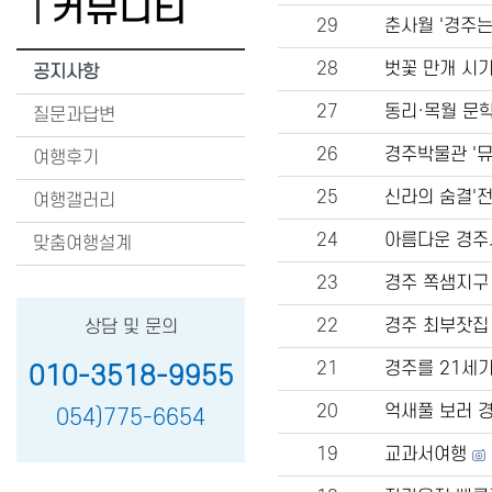
커뮤니티
29
춘사월 '경주는
28
벗꽃 만개 시
공지사항
27
동리·목월 문학
질문과답변
26
경주박물관 '뮤
여행후기
25
신라의 숨결'
여행갤러리
24
아름다운 경주
맞춤여행설계
23
경주 쪽샘지구
22
경주 최부잣집
상담 및 문의
21
경주를 21세
010-3518-9955
20
억새풀 보러 경
054)775-6654
19
교과서여행