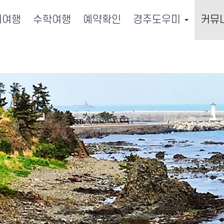
서여행
수학여행
예약확인
경주도우미
커뮤