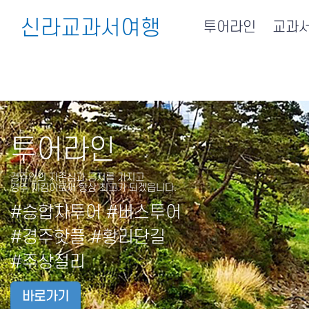
신라교과서여행
투어라인
교과
투어라인
경주인의 자존심과 긍지를 가지고
경주 지킴이로써 항상 최고가 되겠읍니다.
#승합차투어 #버스투어
#경주핫플 #황리단길
#주상절리
바로가기