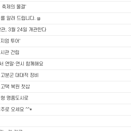
 축제의 물결'
기를 알려 드립니다.
관, 3월 24일 개관한다
지엄 투어'
전시관 건립
서 연말·연시 함께해요
 고분군 대대적 정비
 고택 복원 첫삽
기형 명품도시로
주로 오세요 ^^*