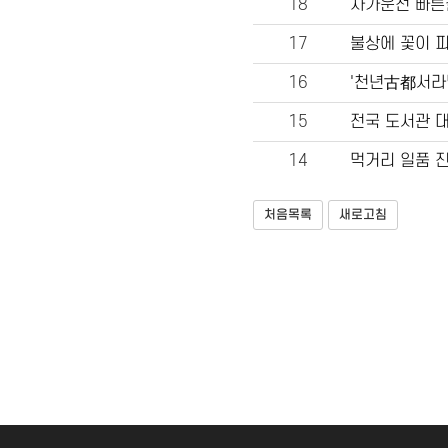
18
자가운전 빠른
17
불상에 꽃이 
16
'천년古都서라
15
전국 도서관 대
14
먹거리 일품 
처음목록
새로고침