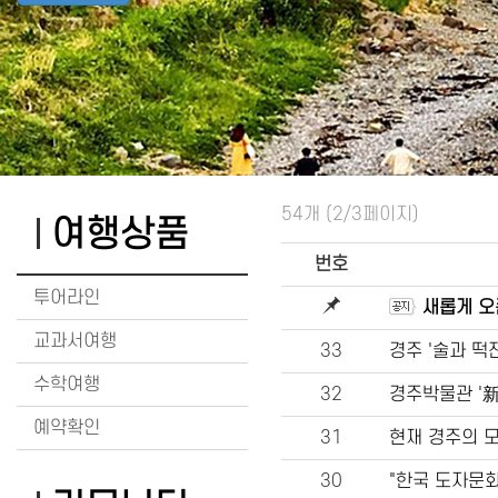
54개 (2/3페이지)
여행상품
번호
투어라인
새롭게 오
교과서여행
33
경주 '술과 떡
수학여행
32
경주박물관 '
예약확인
31
현재 경주의 모
30
"한국 도자문