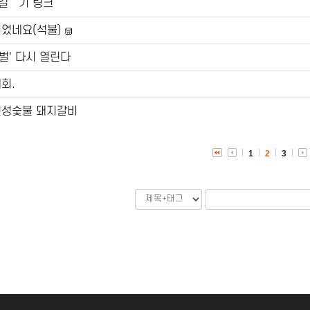
길찿기 링크
피었네요(석불)
벌' 다시 열린다
회.
진성숯불 돼지갈비
1
2
3