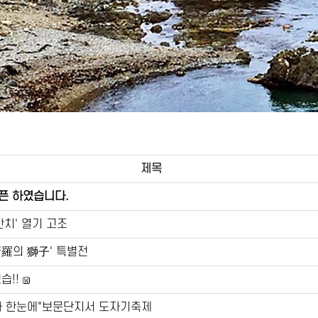
제목
픈 하였습니다.
잔치' 열기 고조
新羅의 獅子' 특별전
습!!
화 한눈에"보문단지서 도자기축제