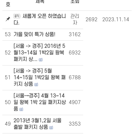
제목
조회
호
새롭게 오픈 하였습니
관리
2692
2023.11.14
다.
자
53
가을 맞이 특가 상품!
3162
[서울 -> 경주] 2016년 5
52
월13~14일 1박2일 왕복
6932
패키지 상...
[서울 -> 경주] 5월
51
14~15일 1박2일 왕복 패
6788
키지 상품
[서울→경주] 4월 13~14
50
일 왕복 1박 2일 패키지상
4907
품
2013년 3월1,2일 서울
49
3353
출발 패키지 상품