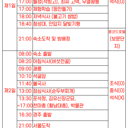
17:00
월성(석빙고), 최씨 고택, 무열왕릉
석식(O)
제1일
17:00
체험학습 (등만들기)
18:00
저녁식사 (불고기 쌈밥)
18:40
첨성대, 안압지 달빛기행
콩코드호텔
21:00
숙소도착 및 방배정
(보문단
지)
08:00
숙소 출발
08:20
아침식사(버섯전골)
09:00
괘릉
10:10
석굴암
조식(O)
11:40
불국사
제2일
중식(O)
13:00
점심식사(순두부찌개)
석식(X)
13:30
포석정, 김유신장군묘,
~17:00
천마총 (황남대총), 박물관
16:30
경주 출발
21:00
서울도착