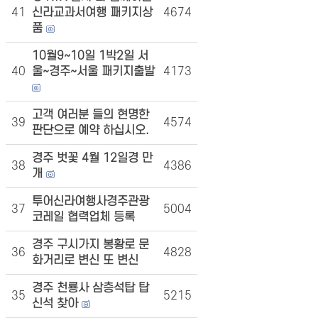
41
신라교과서여행 패키지상
4674
품
10월9~10일 1박2일 서
40
울~경주~서울 패키지출발
4173
고객 여러분 들의 현명한
39
4574
판단으로 예약 하십시오.
경주 벗꽃 4월 12일경 만
38
4386
개
투어신라여행사경주관광
37
5004
코레일 협력업체 등록
경주 구시가지 봉황로 문
36
4828
화거리로 변신 또 변신
경주 천룡사 삼층석탑 탑
35
5215
신석 찾아