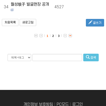
월성垓子 발굴현장 공개
34
4527
처음목록
새로고침
글쓰기
1
2
3
검색
개인정보 보호방침
|
PC모드
|
로그인