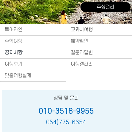
주상절리
출처 : 경주시 관광자원 영상이미지
투어라인
교과서여행
수학여행
예약확인
공지사항
질문과답변
여행후기
여행갤러리
맞춤여행설계
상담 및 문의
010-3518-9955
054)775-6654