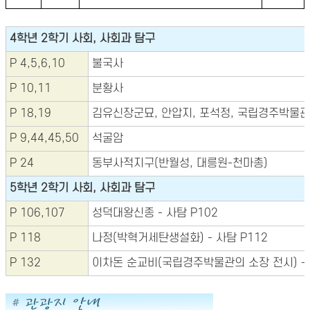
4학년 2학기 사회, 사회과 탐구
P 4,5,6,10
불국사
P 10,11
분황사
P 18,19
김유신장군묘, 안압지, 포석정, 국립경주박물관
P 9,44,45,50
석굴암
P 24
동부사적지구(반월성, 대릉원-천마총)
5학년 2학기 사회, 사회과 탐구
P 106,107
성덕대왕신종 - 사탐 P102
P 118
나정(박혁거세탄생설화) - 사탐 P112
P 132
이차돈 순교비(국립경주박물관의 소장 전시) - 사