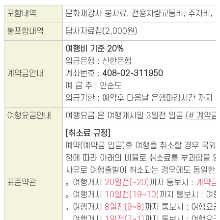
포함내역
문화재강사 봉사료, 전용차량교통비, 주차비,
불포함내역
답사자료집(2,000원)
여행비 기준 20%
입금은행 : 신한은행
계약금안내
계좌번호 :
408-02-311950
예 금 주 : 안순도
입금기한 : 예약후 다음날 은행마감시간 까지
여행요금안내
여행요금 은 여행개시일 3일전 입금
(# 계약
[취소료 규정]
예약(예약금 입금)후 여행을 취소할 경우 국
정에 따라 아래의 비율로 취소료를 부과함을 양
사유로 여행출발이 취소되는 경우에도 동일한 
표준약관
。여행개시
20일전(~20)
까지 통보시 :
계약금
。여행개시
10일전(19~10)
까지 통보시 : 
。여행개시
8일전(9~8)
까지 통보시 : 여행요
。여행개시
1일전(7~1)
까지 통보시 : 여행요