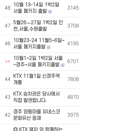
10월 13-14일 1박2일
48
3145
서울 패키지 출발
5월26ㅡ27일 1박2일 인
47
3708
천,서울,수원출발
10월23-24 11월5~6일~
46
4195
서울 패키지출발
10월1~2일 1박2일 서울
>>
6701
~경주~서울 패키지출발
KTX 11월1일 신경주역
44
7808
개통
KTX 승차권은 당사에서
43
4870
직접 발권합니다.
경주 양동마을 유네스코
42
3975
문화유산 등재
◎ KTX 열차 와 함께하는