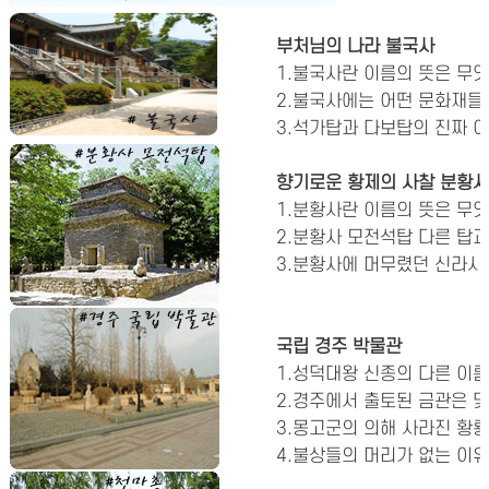
부처님의 나라 불국사
1.불국사란 이름의 뜻은 무
2.불국사에는 어떤 문화재들
3.석가탑과 다보탑의 진짜 
향기로운 황제의 사찰 분황사
1.분황사란 이름의 뜻은 무
2.분황사 모전석탑 다른 탑과
3.분황사에 머무렸던 신라시
국립 경주 박물관
1.성덕대왕 신종의 다른 이름
2.경주에서 출토된 금관은 몇
3.몽고군의 의해 사라진 황룡
4.불상들의 머리가 없는 이유