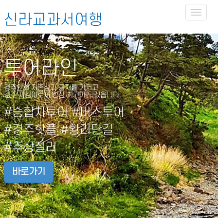
Toggl
신라교과서여행
naviga
투어라인
경주인의 자존심과 긍지를 가지고
경주 지킴이로써 항상 최고가 되겠읍니다.
#승합차투어 #버스투어
#경주핫플 #황리단길
#주상절리
바로가기