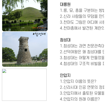
대릉원
1.릉, 묘, 총을 구분하는 방법
2.신라 사람들의 무덤을 만드
3.천마도 그림은 어디에 사용
4.천마총에서 발견된 계란의
첨성대
1.첨성대는 과연 천문관측대
2.선덕여왕은 왜 첨성대를 
3.첨성대는 어떻게 만들었을
4.첨성대의 구조적 비빌을 
안압지
1.안압지 이름의 뜻은?
2.신라시대 인공 연못의 정
3.안압지에서 출토된 유물들~
4.안압지의 원래 이름은?