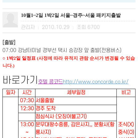
10월1~2일 1박2일 서울~경주~서울 패키지출발
관리자
2010.10.29
조회
6700
|
|
[출발]
07:00 강남터미널 경부선 택시 승강장 앞 출발(전용버스)
○ 1박2일 일정표
(사정에 따라 유적지 관람 순서가 변경될 수 있습
니다.)
바로가기
호텔 콩코드
http://www.concorde.co.kr/
일자
시간
세부일정
비고
07:30
서울출발
12:30
경주 도착
점심식사 (오징어불고기)
13:00
문무대왕수중릉, 감은사지,, 분황사(황
조식(X)
~
룡사지)
중식(O)