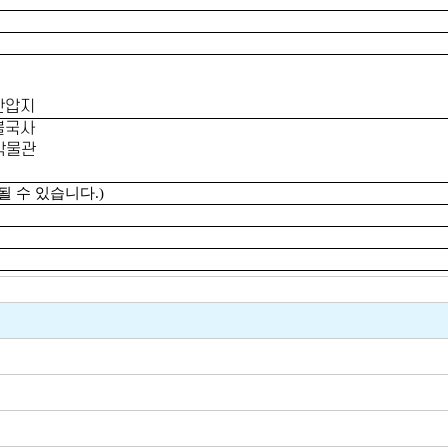
 안압지
 불국사
주박물관
될 수 있습니다.)