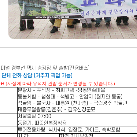
남터미널 경부선 택시 승강장 앞 출발(전용버스)
 단체 전화 상담 (거주지 픽업 가능)
정표
(사정에 따라 유적지 관람 순서가 변경될 수 있습니다.)
분황사 - 포석정 - 최씨고택
-
양동민속마을
등불체험 - 첨성대 - 석빙고 - 안압지 (월지와 동궁)
석굴암 - 불국사 - 대릉원 (천마총) - 국립경주 박물관
태종무열왕릉(김춘추) - 김유신장군묘
서울출발 07:00
동절기, 따뜻한복장착용
투어전용차량, 식사4식, 입장료, 가이드, 숙박포함
시 간
지역 및세부일정