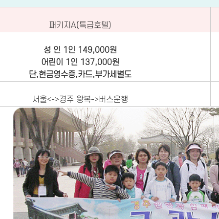
패키지A(특급호텔)
성 인 1인 149,000원
어린이 1인 137,000원
단,현금영수증,카드,부가세별도
서울<->경주 왕복->버스운행