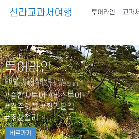
신라교과서여행
투어라인
교과
투어라인
경주인의 자존심과 긍지를 가지고
경주 지킴이로써 항상 최고가 되겠읍니다.
#승합차투어 #버스투어
#경주핫플 #황리단길
#주상절리
바로가기