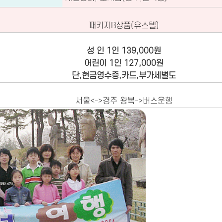
패키지B상품(유스텔)
성 인 1인 139,000원
어린이 1인 127,000원
단,현금영수증,카드,부가세별도
서울<->경주 왕복->버스운행