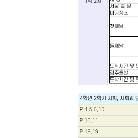
1박 2일
서울 출 발
미팅장소
첫째날
둘째날
도착시간 및 
경주출발
도착시간 및 
4학년 2학기 사회, 사회과 
P 4,5,6,10
P 10,11
P 18,19