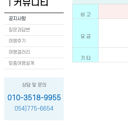
커뮤니티
비 고
공지사항
질문과답변
요 금
여행후기
여행갤러리
기 타
맞춤여행설계
상담 및 문의
010-3518-9955
054)775-6654