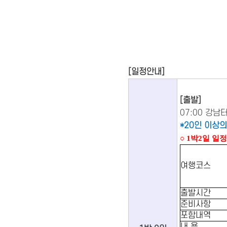
[일정안내]
[출발]
07:00 강
*20인 이상의
○ 1박2일 일
여행코스
출발시간
준비사항
포함내역
내 용