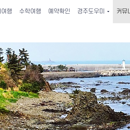
서여행
수학여행
예약확인
경주도우미
커뮤