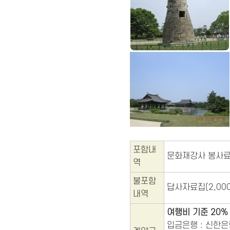
포함내
문화재강사 봉사료,
역
불포함
답사자료집(2,00
내역
여행비 기준 20%
입금은행 : 신한