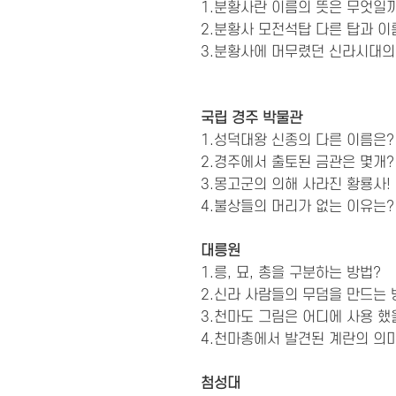
1.분황사란 이름의 뜻은 무엇일
2.분황사 모전석탑 다른 탑과 이
3.분황사에 머무렸던 신라시대의
국립 경주 박물관
1.성덕대왕 신종의 다른 이름은?
2.경주에서 출토된 금관은 몇개?
3.몽고군의 의해 사라진 황룡사!
4.불상들의 머리가 없는 이유는?
대릉원
1.릉, 묘, 총을 구분하는 방법?
2.신라 사람들의 무덤을 만드는 
3.천마도 그림은 어디에 사용 했
4.천마총에서 발견된 계란의 의
첨성대