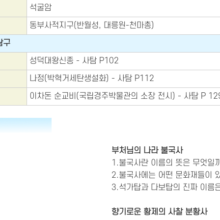
석굴암
동부사적지구(반월성, 대릉원-천마총)
탐구
성덕대왕신종 - 사탐 P102
나정(박혁거세탄생설화) - 사탐 P112
이차돈 순교비(국립경주박물관의 소장 전시) - 사탐 P 12
부처님의 나라 불국사
1.불국사란 이름의 뜻은 무엇일
2.불국사에는 어떤 문화재들이 
3.석가탑과 다보탑의 진짜 이름
향기로운 황제의 사찰 분황사