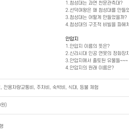
1.첨성대는 과연 천문관측대?
2.선덕여왕은 왜 첨성대를 만들
3.첨성대는 어떻게 만들었을까?
4.첨성대의 구조적 비빌을 파헤
안압지
1.안압지 이름의 뜻은?
2.신라시대 인공 연못의 정화장
3.안압지에서 출토된 유물들~~~
4.안압지의 원래 이름은?
 전용차량교통비, 주차비, 숙박비, 식대, 등불 체험
0원)
은행