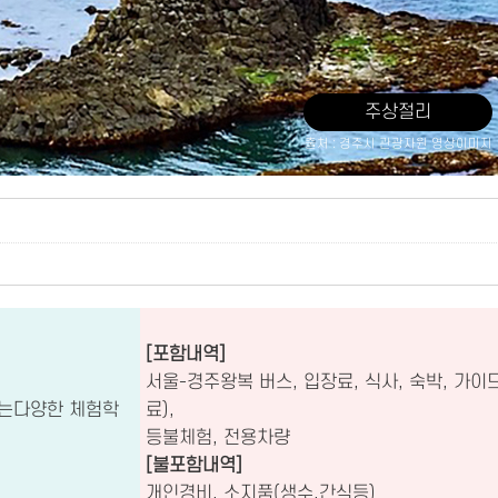
주상절리
출처 : 경주시 관광자원 영상이미지
[포함내역]
서울-경주왕복 버스, 입장료, 식사, 숙박, 가이
는다양한 체험학
료),
등불체험, 전용차량
[불포함내역]
개인경비, 소지품(생수,간식등)