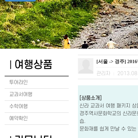
[서울 -> 경주] 20
여행상품
관리자
2013.08
|
투어라인
교과서여행
[상품소개]
신라 교과서 여행 패키지 상
수학여행
경주역사문화학교의 신라문화
예약확인
습.
문화재를 쉽게 만날 수 있는