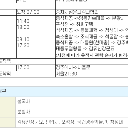
도착 07:00
승차지점은고객과협의
중식제공 ->양동민속마을 -> 분황사
11:40
포석정 -> 최씨고택
19:00
석식제공 -> 등불체험 -> 첨성대 ->
숙소출발 -> 조식제공 -> 석굴암 ->
08:10
중식제공 -> 대릉원(천마총) -> 경
17:30
태종무열왕릉 -> 김유신장군묘
(사정에 따라 유적지 관람 순서가 변경
도착역
17:00
경주에서->서울로
도착역
서울21:30
탐구
불국사
분황사
김유신장군묘, 안압지, 포석정, 국립경주박물관, 첨성대