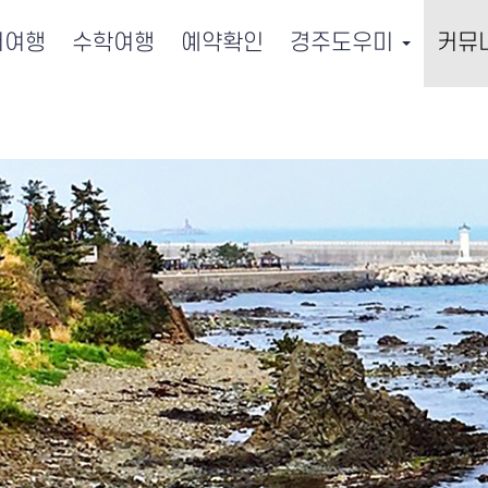
서여행
수학여행
예약확인
경주도우미
커뮤