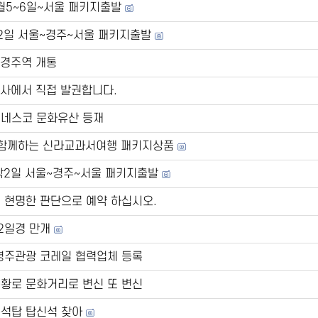
11월5~6일~서울 패키지출발
박2일 서울~경주~서울 패키지출발
 신경주역 개통
당사에서 직접 발권합니다.
유네스코 문화유산 등재
와 함께하는 신라교과서여행 패키지상품
1박2일 서울~경주~서울 패키지출발
 현명한 판단으로 예약 하십시오.
12일경 만개
주관광 코레일 협력업체 등록
황로 문화거리로 변신 또 변신
층석탑 탑신석 찾아