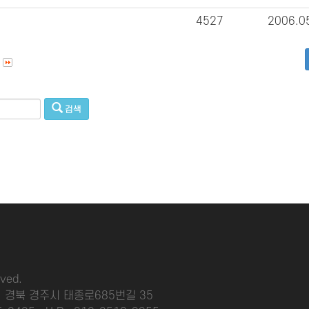
4527
2006.0
검색
rved.
소 : 경북 경주시 태종로685번길 35