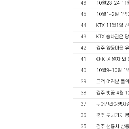
46
10월23-24 
45
10월1~2일 1
44
KTX 11월1일
43
KTX 승차권은 
42
경주 양동마을 
41
◎ KTX 열차 
40
10월9~10일 
39
고객 여러분 들의
38
경주 벗꽃 4월 
37
투어신라여행사경
36
경주 구시가지 봉
35
경주 천룡사 삼