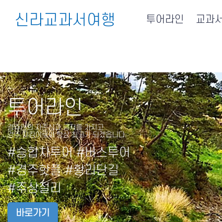
신라교과서여행
투어라인
교과
투어라인
경주인의 자존심과 긍지를 가지고
경주 지킴이로써 항상 최고가 되겠읍니다.
#승합차투어 #버스투어
#경주핫플 #황리단길
#주상절리
바로가기