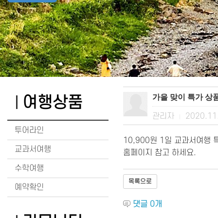
가을 맞이 특가 상품
여행상품
관리자
2020.11
|
투어라인
10,900원 1일 교과서여행
교과서여행
홈페이지 참고 하세요.
수학여행
목록으로
예약확인
댓글
0
개