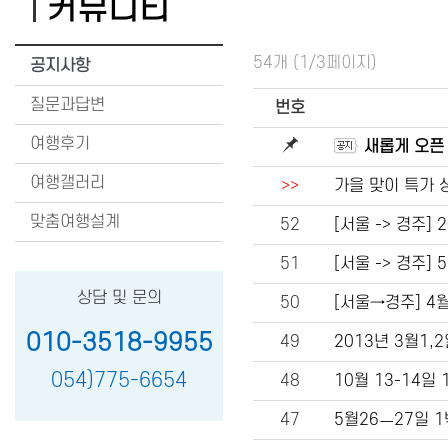
커뮤니티
54개 (1/3페이지)
공지사항
질문과답변
번호
여행후기
새롭게 오픈
여행갤러리
>>
가을 맞이 특가 
맞춤여행설계
52
[서울 -> 경주] 
51
[서울 -> 경주]
상담 및 문의
50
[서울→경주] 4월
010-3518-9955
49
2013년 3월1,
054)775-6654
48
10월 13-14일
47
5월26ㅡ27일 