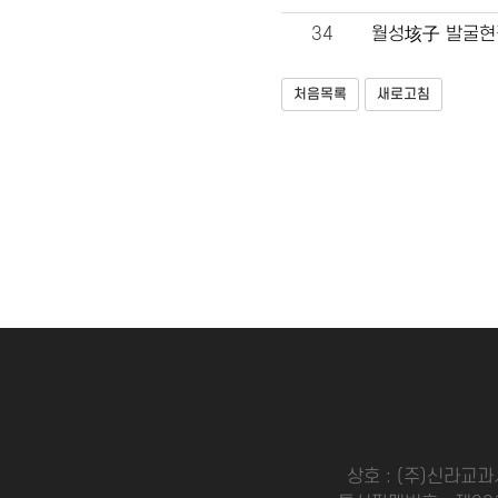
34
월성垓子 발굴현
처음목록
새로고침
상호 : (주)신라교과