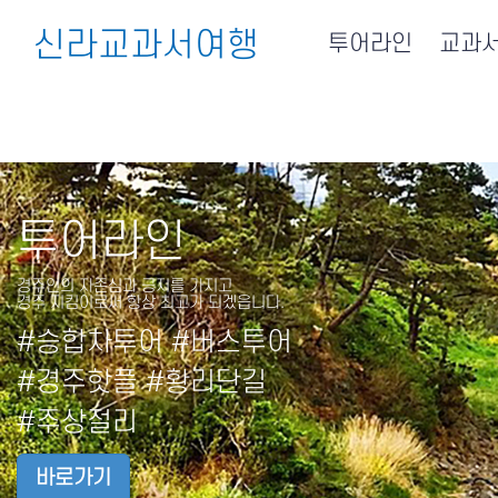
신라교과서여행
투어라인
교과
투어라인
경주인의 자존심과 긍지를 가지고
경주 지킴이로써 항상 최고가 되겠읍니다.
#승합차투어 #버스투어
#경주핫플 #황리단길
#주상절리
바로가기