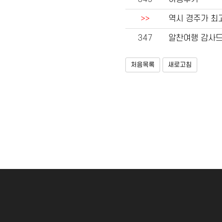
>>
역시 경주가 최
347
알찬여행 감사
처음목록
새로고침