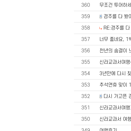
360
무조건 투어하세
359
경주를 다 봤
358
RE:경주를 
357
너무 좋네요, 1
356
천년의 숨결이 
355
신라교과서여행
354
3년만에 다시 찾
353
추석연휴 맞이 1
352
다시 가고픈 
351
신라교과서여행과 
350
신라교과서 여행
349
여행후기