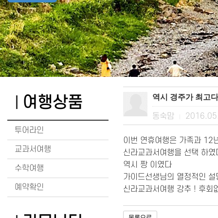
역시 경주가 최고
여행상품
동숙맘
2016.05
|
투어라인
이번 연휴여행은 가족과 12
교과서여행
신라교과서여행을 선택 하였
역시 짱 이였다
수학여행
가이드선생님의 열정적인 설명
예약확인
신라교과서여행 강추 ! 후회