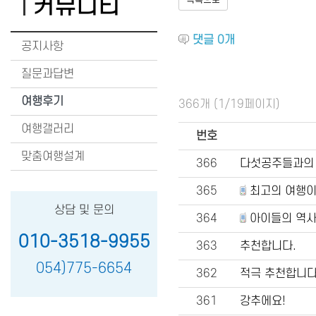
커뮤니티
목록으로
댓글
0
개
공지사항
질문과답변
여행후기
366개 (1/19페이지)
여행갤러리
번호
맞춤여행설계
366
다섯공주들과의
365
최고의 여행
상담 및 문의
364
아이들의 역
010-3518-9955
363
추천합니다.
054)775-6654
362
적극 추천합니다
361
강추에요!