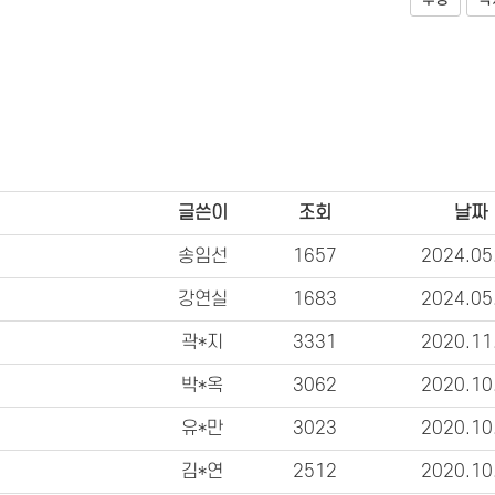
수정
삭
글쓴이
조회
날짜
송임선
1657
2024.05
강연실
1683
2024.05
곽*지
3331
2020.11
박*옥
3062
2020.10
유*만
3023
2020.10
김*연
2512
2020.10