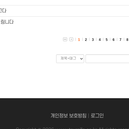
고다
드림니다
1
2
3
4
5
6
7
8
개인정보 보호방침
|
로그인