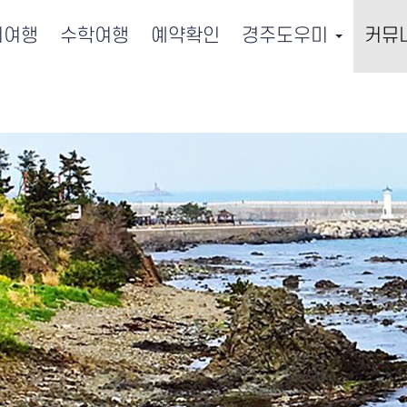
서여행
수학여행
예약확인
경주도우미
커뮤